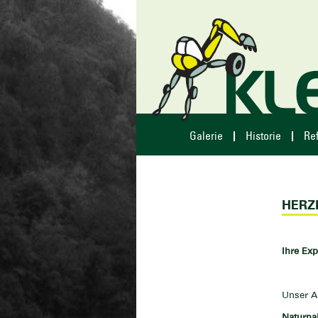
Galerie
Historie
Re
HERZ
Ihre Ex
Unser 
Naturna