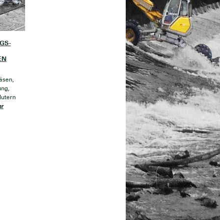
GS-
EN
äsen,
ung,
lutern
r