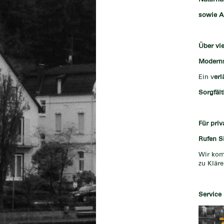
sowie A
Über vie
Moderns
Ein v
erl
Sorgfäl
Für priv
Rufen S
Wir kom
zu Kläre
Service