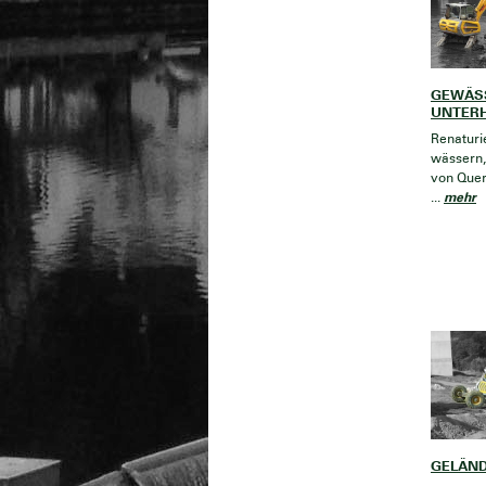
GEWÄS
UNTER
Renaturi
wässern,
von Que
mehr
...
GELÄND