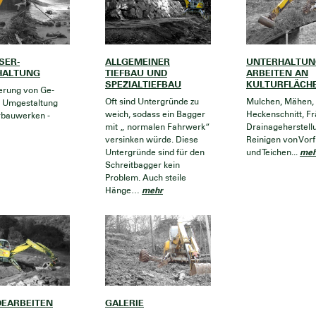
SER-
ALLGEMEINER
UNTERHALTUN
HALTUNG
TIEFBAU UND
ARBEITEN AN
SPEZIALTIEFBAU
KULTURFLÄCH
erung von Ge-
Oft sind Untergründe zu
Mulchen, Mähen,
 Umgestaltung
weich, sodass ein Bagger
Heckenschnitt, Fr
rbauwerken -
mit „ normalen Fahrwerk“
Drainageherstell
versinken würde. Diese
Reinigen von Vorf
meh
Untergründe sind für den
und Teichen...
Schreitbagger kein
Problem. Auch steile
mehr
Hänge…
EARBEITEN
GALERIE